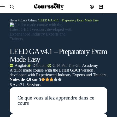
Home
/
Cours Udemy
/ LEED GA v4.1 – Preparatory Exam Made Easy
LEED GA v4.1 – Preparatory Exam
Made Easy
Anglais
Débutant
Créé Par
The GT Academy
A tailor made course with the Latest GBCI version ,
developed with Experienced Industry Experts and Trainers.
Notes de 3,9 sur 5
6 Avis
21 Sessions
Ce que vous allez apprendre dans ce
cours