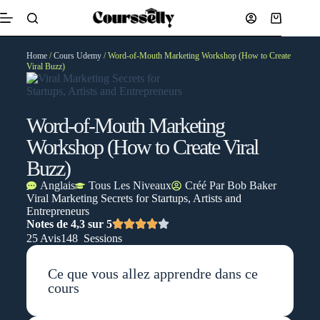
Home
/
Cours Udemy
/ Word-of-Mouth Marketing Workshop (How to Create
Viral Buzz)
Word-of-Mouth Marketing
Workshop (How to Create Viral
Buzz)
Anglais
Tous Les Niveaux
Créé Par
Bob Baker
Viral Marketing Secrets for Startups, Artists and
Entrepreneurs
Notes de 4,3 sur 5
25 Avis
148 Sessions
Ce que vous allez apprendre dans ce
cours