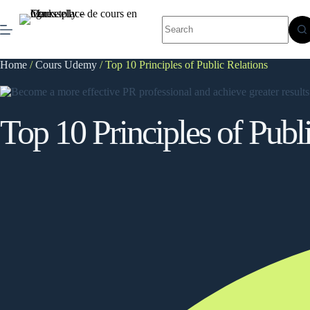
Skip
to
No
content
results
Home
/
Cours Udemy
/ Top 10 Principles of Public Relations
Top 10 Principles of Publ