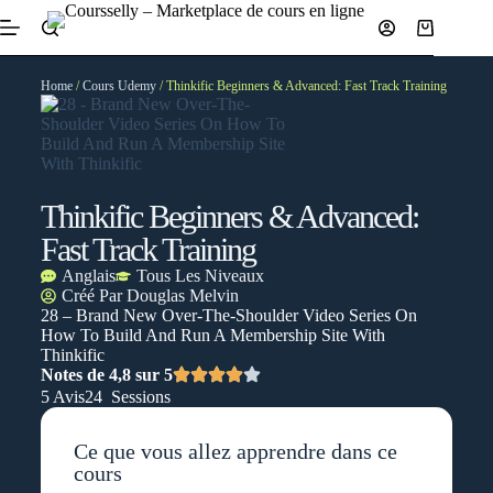
Home
/
Cours Udemy
/ Thinkific Beginners & Advanced: Fast Track Training
Thinkific Beginners & Advanced:
Fast Track Training
Anglais
Tous Les Niveaux
Créé Par
Douglas Melvin
28 – Brand New Over-The-Shoulder Video Series On
How To Build And Run A Membership Site With
Thinkific
Notes de 4,8 sur 5
5 Avis
24 Sessions
Ce que vous allez apprendre dans ce
cours