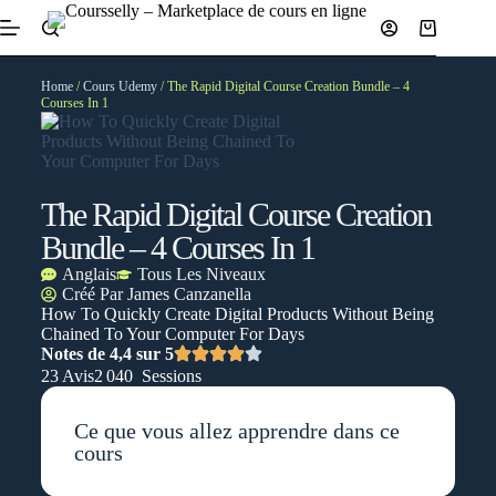
Home
/
Cours Udemy
/ The Rapid Digital Course Creation Bundle – 4
Courses In 1
The Rapid Digital Course Creation
Bundle – 4 Courses In 1
Anglais
Tous Les Niveaux
Créé Par
James Canzanella
How To Quickly Create Digital Products Without Being
Chained To Your Computer For Days
Notes de 4,4 sur 5
23 Avis
2 040 Sessions
Ce que vous allez apprendre dans ce
cours