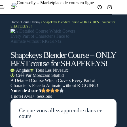
Home
/
Cours Udemy
/ Shapekeys Blender Course – ONLY BEST course for
SHAPEKEYS!
Shapekeys Blender Course – ONLY
BEST course for SHAPEKEYS!
Anglais
Tous Les Niveaux
Créé Par
Moazzam Shahid
A Detailed Course Which Covers Every Part of
Character’s Face to Animate without RIGGING!
Notes de 4 sur 5
1 note) Avis
7 Sessions
Ce que vous allez apprendre dans ce
cours