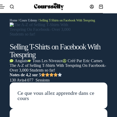
Home
/
Cours Udemy
/ Selling T-Shirts on Facebook With Teespring
Selling T-Shirts on Facebook With
Teespring
Anglais
Tous Les Niveaux
Créé Par
Eric Carnes
The A-Z of Selling T-Shirts With Teespring On Facebook-
Over 3,000 Students so far!
Notes de 4,2 sur 5
130 Avis
4 077 Sessions
Ce que vous allez apprendre dans ce
cours