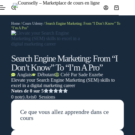
Home
/
Cours Udemy
/ Search Engine Marketing: From “I Don’t Know” To
“I’m A Pro”
Search Engine Marketing: From “I
Don’t Know” To “I’m A Pro”
Anglais
Débutant
Créé Par
Sade Euzebe
​Elevate your Search Engine Marketing (SEM) skills to
excel in a digital marketing career
Notes de 0 sur 5
0 note) Avis
0 Sessions
Ce que vous allez apprendre dans ce
cours