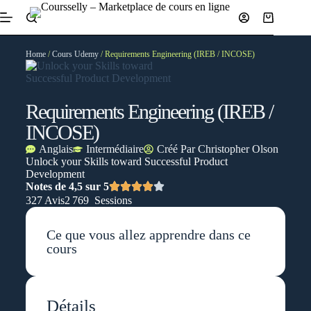
Home
/
Cours Udemy
/ Requirements Engineering (IREB / INCOSE)
Requirements Engineering (IREB /
INCOSE)
Anglais
Intermédiaire
Créé Par
Christopher Olson
Unlock your Skills toward Successful Product
Development
Notes de 4,5 sur 5
327 Avis
2 769 Sessions
Ce que vous allez apprendre dans ce
cours
Détails