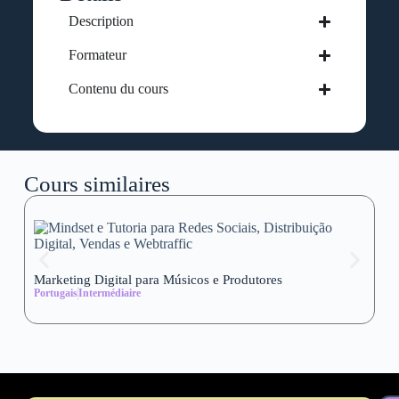
Description
Formateur
Contenu du cours
Cours similaires
Marketing Digital para Músicos e Produtores
Se
Portugais
Intermédiaire
wi
Al