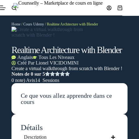
Home
/
Cours Udemy
/ Realtime Architecture with Blender
Realtime Architecture with Blender
Anglais
Tous Les Niveaux
Créé Par
Lionel VICIDOMINI
Create a virtual walkthrough from scratch with Blender !
Notes de 0 sur 5
0 note) Avis
14 Sessions
Ce que vous allez apprendre dans ce
cours
Détails
Description