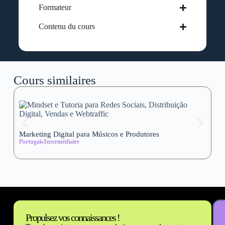
Formateur
Contenu du cours
Cours similaires
Marketing Digital para Músicos e Produtores
Se
Portugais
Intermédiaire
wi
Al
Propulsez vos connaissances !