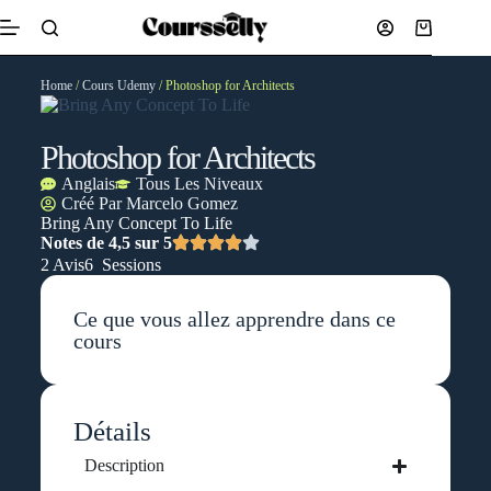
Home
/
Cours Udemy
/ Photoshop for Architects
Photoshop for Architects
Anglais
Tous Les Niveaux
Créé Par
Marcelo Gomez
Bring Any Concept To Life
Notes de 4,5 sur 5
2 Avis
6 Sessions
Ce que vous allez apprendre dans ce
cours
Détails
Description