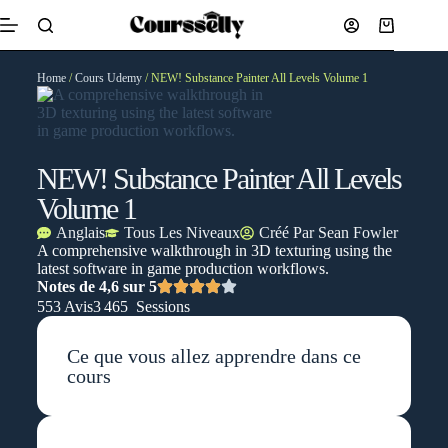
Home
/
Cours Udemy
/ NEW! Substance Painter All Levels Volume 1
NEW! Substance Painter All Levels
Volume 1
Anglais
Tous Les Niveaux
Créé Par
Sean Fowler
A comprehensive walkthrough in 3D texturing using the
latest software in game production workflows.
Notes de 4,6 sur 5
553 Avis
3 465 Sessions
Ce que vous allez apprendre dans ce
cours