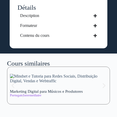
Détails
Description
Formateur
Contenu du cours
Cours similaires
Marketing Digital para Músicos e Produtores
Se
Portugais
Intermédiaire
wi
Al