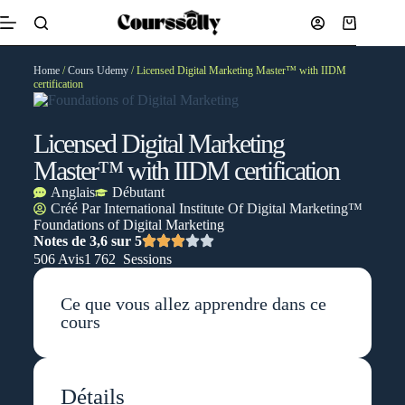
Home
/
Cours Udemy
/ Licensed Digital Marketing Master™ with IIDM
certification
Licensed Digital Marketing
Master™ with IIDM certification
Anglais
Débutant
Créé Par
International Institute Of Digital Marketing™
Foundations of Digital Marketing
Notes de 3,6 sur 5
506 Avis
1 762 Sessions
Ce que vous allez apprendre dans ce
cours
Détails