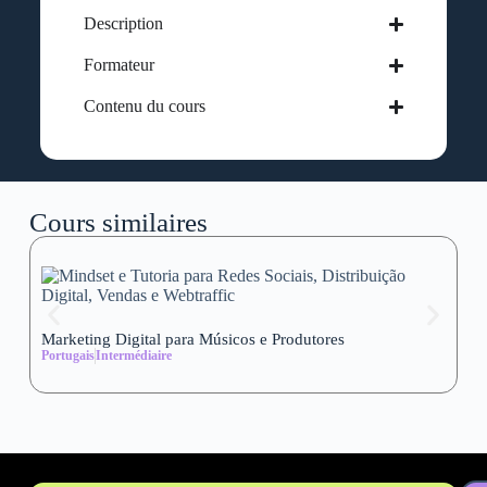
Description
Formateur
Contenu du cours
Cours similaires
Marketing Digital para Músicos e Produtores
Se
Portugais
Intermédiaire
wi
Al