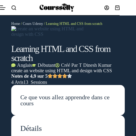
Home
/
Cours Udemy
/ Learning HTML and CSS from scratch
Learning HTML and CSS from
scratch
Anglais
Débutant
Créé Par
T Dinesh Kumar
create an website using HTML and design with CSS
Notes de 4,9 sur 5
4 Avis
13 Sessions
Ce que vous allez apprendre dans ce
cours
Détails