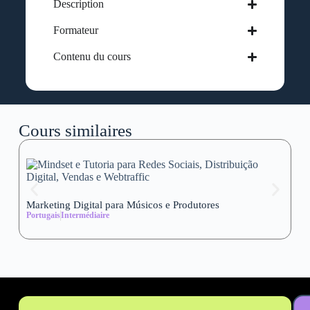
Description
Formateur
Contenu du cours
Cours similaires
Marketing Digital para Músicos e Produtores
Se
Portugais
Intermédiaire
wi
Al