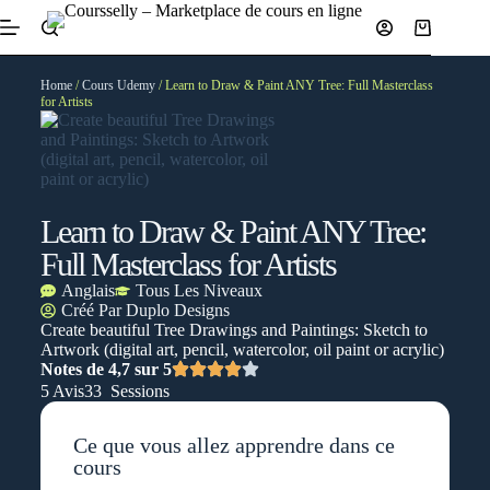
Home
/
Cours Udemy
/ Learn to Draw & Paint ANY Tree: Full Masterclass
for Artists
Learn to Draw & Paint ANY Tree:
Full Masterclass for Artists
Anglais
Tous Les Niveaux
Créé Par
Duplo Designs
Create beautiful Tree Drawings and Paintings: Sketch to
Artwork (digital art, pencil, watercolor, oil paint or acrylic)
Notes de 4,7 sur 5
5 Avis
33 Sessions
Ce que vous allez apprendre dans ce
cours