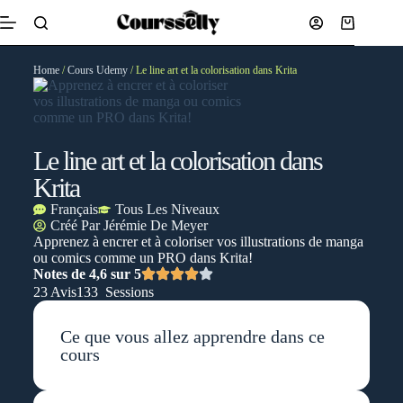
Home
/
Cours Udemy
/ Le line art et la colorisation dans Krita
Le line art et la colorisation dans
Krita
Français
Tous Les Niveaux
Créé Par
Jérémie De Meyer
Apprenez à encrer et à coloriser vos illustrations de manga
ou comics comme un PRO dans Krita!
Notes de 4,6 sur 5
23 Avis
133 Sessions
Ce que vous allez apprendre dans ce
cours