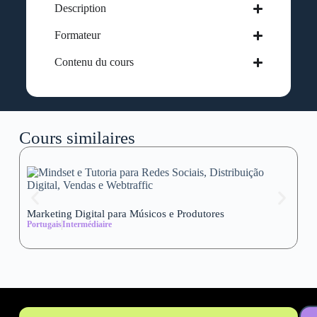
Description
Formateur
Contenu du cours
Cours similaires
Marketing Digital para Músicos e Produtores
Se
Portugais
Intermédiaire
wi
Al