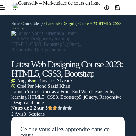
Home
/
Cours Udemy
/ Latest Web Designing Course 2023: HTML5, CSS3,
Bootstrap
Latest Web Designing Course 2023:
HTML5, CSS3, Bootstrap
Anglais
Tous Les Niveaux
Créé Par
Mohd Sazid Khan
Launch Your Carrier as a Front End Web Designer by
learning HTML5, CSS3, Bootstrap5, jQuery, Responsive
Design and more
Notes de 2,2 sur 5
2 Avis
3 Sessions
Ce que vous allez apprendre dans ce
cours