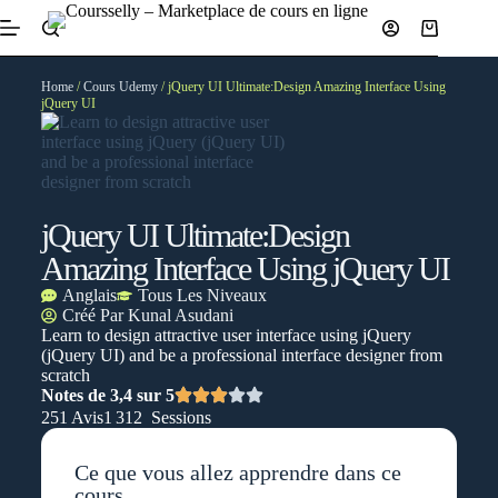
Home
/
Cours Udemy
/ jQuery UI Ultimate:Design Amazing Interface Using
jQuery UI
jQuery UI Ultimate:Design
Amazing Interface Using jQuery UI
Anglais
Tous Les Niveaux
Créé Par
Kunal Asudani
Learn to design attractive user interface using jQuery
(jQuery UI) and be a professional interface designer from
scratch
Notes de 3,4 sur 5
251 Avis
1 312 Sessions
Ce que vous allez apprendre dans ce
cours