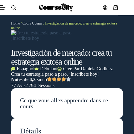
Home
/
Cours Udemy
/ Investigación de mercado: crea tu estrategia exitosa
online
Investigación de mercado: crea tu
estrategia exitosa online
Espagnol
Débutant
Créé Par
Daniela Godínez
Crea tu estrategia paso a paso. ¡Inscríbete hoy!
Notes de 4,3 sur 5
77 Avis
2 794 Sessions
Ce que vous allez apprendre dans ce
cours
Détails