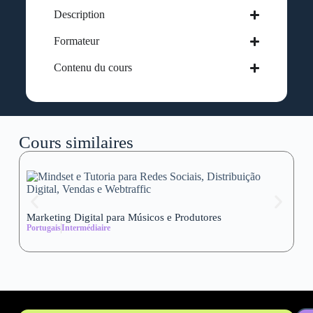
Description
Formateur
Contenu du cours
Cours similaires
Marketing Digital para Músicos e Produtores
Se
Portugais
Intermédiaire
wi
Al