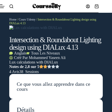
Home
/
Cours Udemy
/ Intersection & Roundabout Lighting design using
DIALux 4.13
Intersection & Roundabout Lighting
design using DIALux 4.13
Anglais
Tous Les Niveaux
Créé Par
Mohammed Yaseen Ali
Lux calculations with DIALux
Notes de 2,8 sur 5
4 Avis
38 Sessions
Ce que vous allez apprendre dans ce
cours
Détails