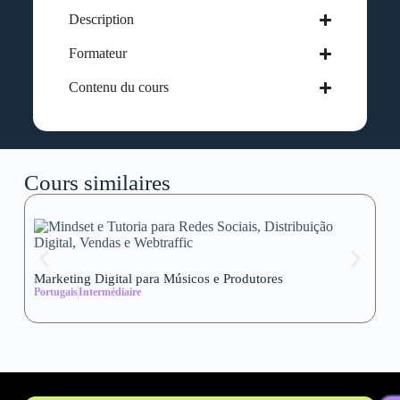
Description
Formateur
Contenu du cours
Cours similaires
Marketing Digital para Músicos e Produtores
Se
Portugais
Intermédiaire
wi
Al