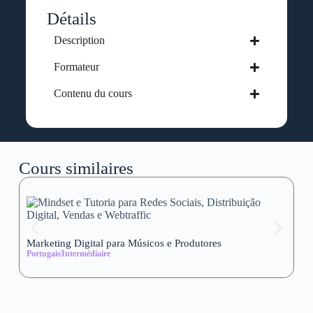
Détails
Description
Formateur
Contenu du cours
Cours similaires
Marketing Digital para Músicos e Produtores
Se
Portugais
Intermédiaire
wi
Al