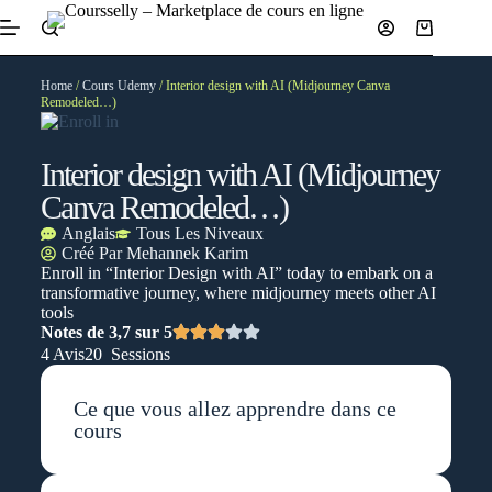
Home
/
Cours Udemy
/ Interior design with AI (Midjourney Canva
Remodeled…)
Interior design with AI (Midjourney
Canva Remodeled…)
Anglais
Tous Les Niveaux
Créé Par
Mehannek Karim
Enroll in “Interior Design with AI” today to embark on a
transformative journey, where midjourney meets other AI
tools
Notes de 3,7 sur 5
4 Avis
20 Sessions
Ce que vous allez apprendre dans ce
cours