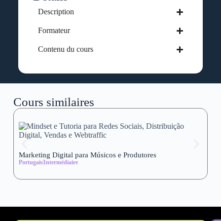
Description
Formateur
Contenu du cours
Cours similaires
Marketing Digital para Músicos e Produtores
Se
Portugais
Intermédiaire
wi
Al