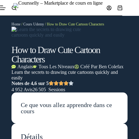
Home
/
Cours Udemy
/ How to Draw Cute Cartoon Characters
How to Draw Cute Cartoon
Characters
Anglais
Tous Les Niveaux
Créé Par
Ben Colefax
Learn the secrets to drawing cute cartoons quickly and
easily
Notes de 4,6 sur 5
4 952 Avis
26 505 Sessions
Ce que vous allez apprendre dans ce
cours
Détails