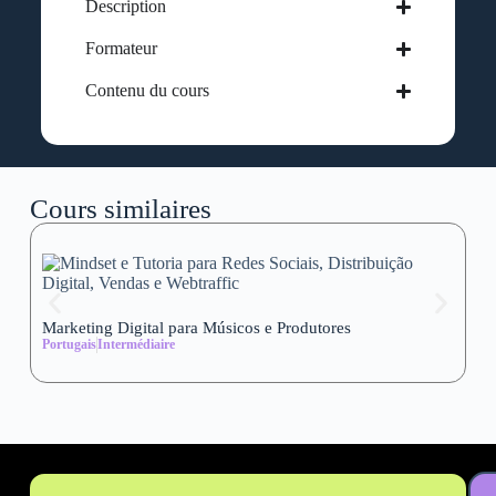
Description
Formateur
Contenu du cours
Cours similaires
Marketing Digital para Músicos e Produtores
Se
Portugais
Intermédiaire
wi
Al