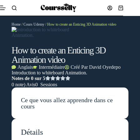
Home
/
Cours Udemy
/ How to create an Enticing 3D Animation video
How to create an Enticing 3D
Animation video
Anglais
Intermédiaire
Créé Par
David Oyedepo
Introduction to whiteboard Animation.
Notes de 0 sur 5
0 note) Avis
0 Sessions
Ce que vous allez apprendre dans ce
cours
Détails