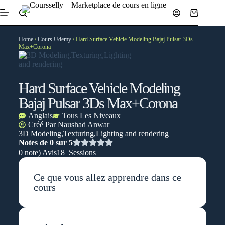
Home
/
Cours Udemy
/ Hard Surface Vehicle Modeling Bajaj Pulsar 3Ds
Max+Corona
Hard Surface Vehicle Modeling
Bajaj Pulsar 3Ds Max+Corona
Anglais
Tous Les Niveaux
Créé Par
Naushad Anwar
3D Modeling,Texturing,Lighting and rendering
Notes de 0 sur 5
0 note) Avis
18 Sessions
Ce que vous allez apprendre dans ce
cours