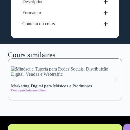
Description
Formateur
Contenu du cours
Cours similaires
Marketing Digital para Músicos e Produtores
Se
Portugais
Intermédiaire
wi
Al