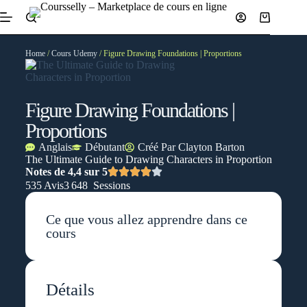
Home
/
Cours Udemy
/ Figure Drawing Foundations | Proportions
Figure Drawing Foundations |
Proportions
Anglais
Débutant
Créé Par
Clayton Barton
The Ultimate Guide to Drawing Characters in Proportion
Notes de 4,4 sur 5
535 Avis
3 648 Sessions
Ce que vous allez apprendre dans ce
cours
Détails