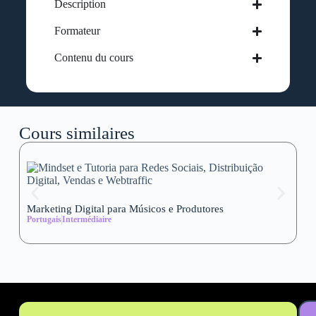
Description
Formateur
Contenu du cours
Cours similaires
Marketing Digital para Músicos e Produtores
Se
Portugais
Intermédiaire
wi
Al