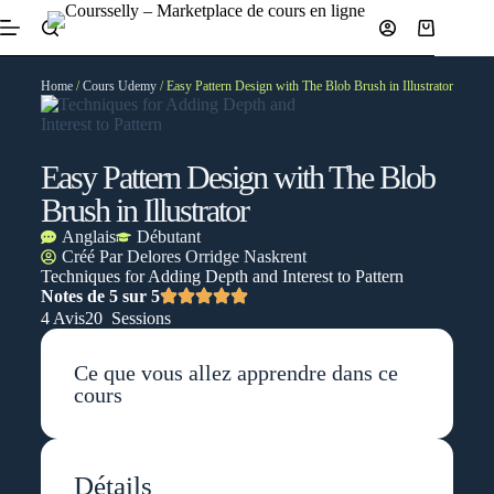
Home
/
Cours Udemy
/ Easy Pattern Design with The Blob Brush in Illustrator
Easy Pattern Design with The Blob
Brush in Illustrator
Anglais
Débutant
Créé Par
Delores Orridge Naskrent
Techniques for Adding Depth and Interest to Pattern
Notes de 5 sur 5
4 Avis
20 Sessions
Ce que vous allez apprendre dans ce
cours
Détails