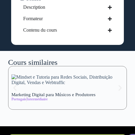
Description
Formateur
Contenu du cours
Cours similaires
Marketing Digital para Músicos e Produtores
Se
Portugais
Intermédiaire
wi
Al