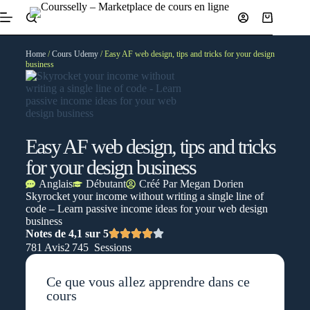
Home
/
Cours Udemy
/ Easy AF web design, tips and tricks for your design
business
Easy AF web design, tips and tricks
for your design business
Anglais
Débutant
Créé Par
Megan Dorien
Skyrocket your income without writing a single line of
code – Learn passive income ideas for your web design
business
Notes de 4,1 sur 5
781 Avis
2 745 Sessions
Ce que vous allez apprendre dans ce
cours