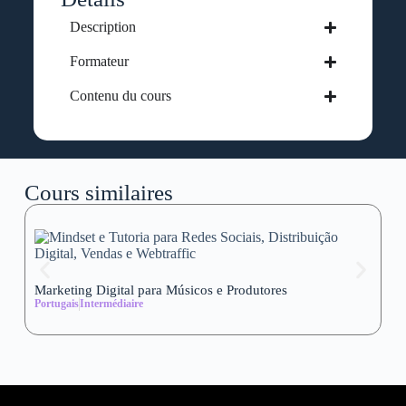
Description
Formateur
Contenu du cours
Cours similaires
Marketing Digital para Músicos e Produtores
Se
Portugais
Intermédiaire
wi
Al