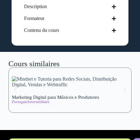
Description
Formateur
Contenu du cours
Cours similaires
Marketing Digital para Músicos e Produtores
Se
Portugais
Intermédiaire
wi
Al