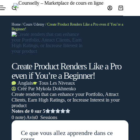
Home
/
Cours Udemy
/ Create Product Renders Like a Pro even if You’re a
Beginner!
Create Product Renders Like a Pro
even if You’re a Beginner!
Anglais
Tous Les Niveaux
Créé Par
Mykola Dokhnenko
Create renders that can enhance your Portfolio, Attract
Clients, Earn High Ratings, or Increase Interest in your
product
Notes de 0 sur 5
0 note) Avis
0 Sessions
Ce que vous allez apprendre dans ce
cours