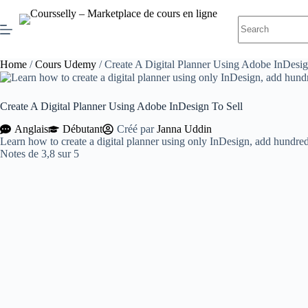
Skip
to
No
content
results
Home
/
Cours Udemy
/ Create A Digital Planner Using Adobe InDesig
Create A Digital Planner Using Adobe InDesign To Sell
Anglais
Débutant
Créé par
Janna Uddin
Learn how to create a digital planner using only InDesign, add hundreds 
Notes de 3,8 sur 5