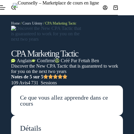
Home
/
Cours Udemy
/ CPA Marketing Tactic
CPA Marketing Tactic
Anglais
Confirmé
Créé Par
Fettah Ben
Discover the New CPA Tactic that is guaranteed to work
for you on the next two years
Notes de 5 sur 5
109 Avis
4 731 Sessions
Ce que vous allez apprendre dans ce
cours
Détails