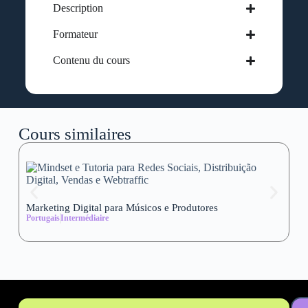
Description
Formateur
Contenu du cours
Cours similaires
Marketing Digital para Músicos e Produtores
Se
Portugais
Intermédiaire
wi
Al