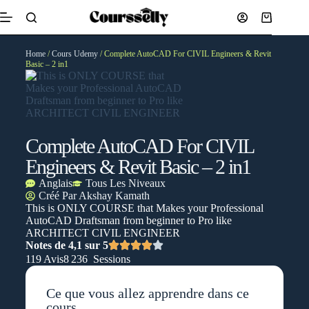
Home
/
Cours Udemy
/ Complete AutoCAD For CIVIL Engineers & Revit
Basic – 2 in1
Complete AutoCAD For CIVIL
Engineers & Revit Basic – 2 in1
Anglais
Tous Les Niveaux
Créé Par
Akshay Kamath
This is ONLY COURSE that Makes your Professional
AutoCAD Draftsman from beginner to Pro like
ARCHITECT CIVIL ENGINEER
Notes de 4,1 sur 5
119 Avis
8 236 Sessions
Ce que vous allez apprendre dans ce
cours