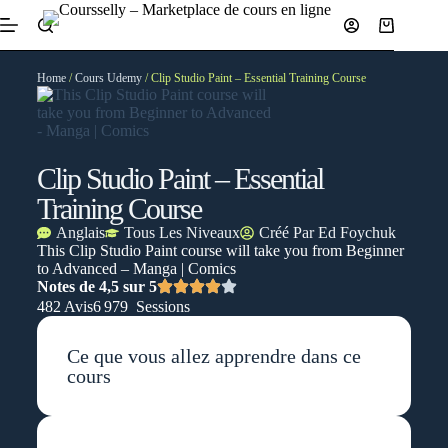
Home
/
Cours Udemy
/ Clip Studio Paint – Essential Training Course
Clip Studio Paint – Essential
Training Course
Anglais
Tous Les Niveaux
Créé Par
Ed Foychuk
This Clip Studio Paint course will take you from Beginner
to Advanced – Manga | Comics
Notes de 4,5 sur 5
482 Avis
6 979 Sessions
Ce que vous allez apprendre dans ce
cours