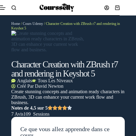
Home
/
Cours Udemy
/ Character Creation with ZBrush r7 and rendering in
Keyshot 5
Character Creation with ZBrush r7
and rendering in Keyshot 5
Anglais
Tous Les Niveaux
Créé Par
David Newton
Create stunning concepts and animation ready characters in
ZBrush, 3D can enhance your current work flow and
business.
Notes de 4,5 sur 5
7 Avis
109 Sessions
Ce que vous allez apprendre dans ce
cours