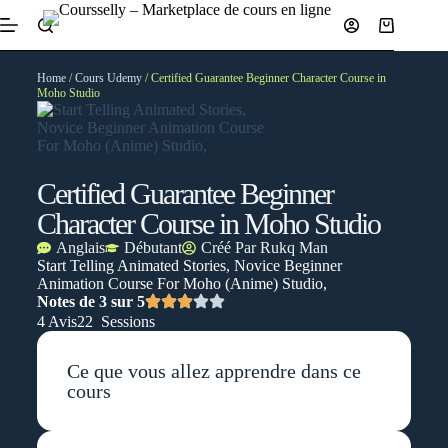
Home
/
Cours Udemy
/ Certified Guarantee Beginner Character Course in
Moho Studio
Certified Guarantee Beginner
Character Course in Moho Studio
Anglais
Débutant
Créé Par
Rukq Man
Start Telling Animated Stories, Novice Beginner
Animation Course For Moho (Anime) Studio,
Notes de 3 sur 5
4 Avis
22 Sessions
Ce que vous allez apprendre dans ce
cours