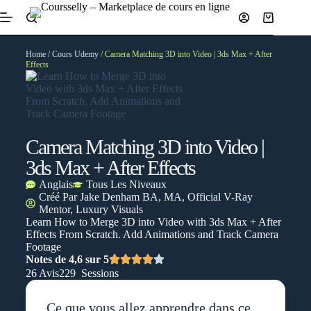
Home
/
Cours Udemy
/ Camera Matching 3D into Video | 3ds Max + After
Effects
Camera Matching 3D into Video |
3ds Max + After Effects
Anglais
Tous Les Niveaux
Créé Par
Jake Denham BA, MA, Official V-Ray
Mentor, Luxury Visuals
Learn How to Merge 3D into Video with 3ds Max + After
Effects From Scratch. Add Animations and Track Camera
Footage
Notes de 4,6 sur 5
26 Avis
229 Sessions
Ce que vous allez apprendre dans ce