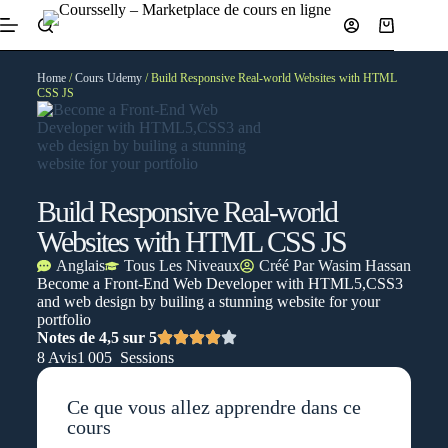
Home
/
Cours Udemy
/ Build Responsive Real-world Websites with HTML
CSS JS
Build Responsive Real-world
Websites with HTML CSS JS
Anglais
Tous Les Niveaux
Créé Par
Wasim Hassan
Become a Front-End Web Developer with HTML5,CSS3
and web design by builing a stunning website for your
portfolio
Notes de 4,5 sur 5
8 Avis
1 005 Sessions
Ce que vous allez apprendre dans ce
cours