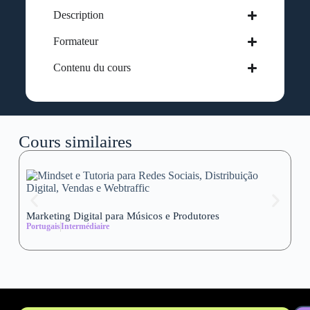
Description
Formateur
Contenu du cours
Cours similaires
Marketing Digital para Músicos e Produtores
Se
Portugais
Intermédiaire
wi
Al