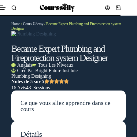
Home
/
Cours Udemy
/ Became Expert Plumbing and Fireprotection system
Designer
Became Expert Plumbing and
Fireprotection system Designer
Anglais
Tous Les Niveaux
Créé Par
Bright Future Institute
Plumbing Designing
Notes de 5 sur 5
16 Avis
48 Sessions
Ce que vous allez apprendre dans ce
cours
Détails