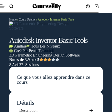
Home
/
Cours Udemy
/ Autodesk Inventor Basic Tools
Autodesk Inventor Basic Tools
Anglais
Tous Les Niveaux
Créé Par
Penta Teknoloji
3D Parametric Engineering Design Software
Notes de 3,9 sur 5
8 Avis
37 Sessions
Ce que vous allez apprendre dans ce
cours
Détails
Description