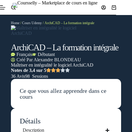
Home
/
Cours Udemy
/ ArchiCAD – La formation intégrale
ArchiCAD – La formation intégrale
Français
Débutant
Créé Par
Alexandre BLONDEAU
Maîtriser en intégralité le logiciel ArchiCAD
Notes de 3,4 sur 5
36 Avis
98 Sessions
Ce que vous allez apprendre dans ce
cours
Détails
Description