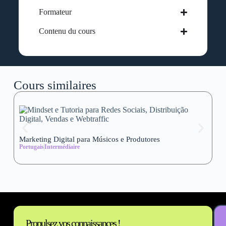
Formateur
Contenu du cours
Cours similaires
Marketing Digital para Músicos e Produtores
Se
Portugais
Intermédiaire
wi
Al
Propulsez vos connaissances !