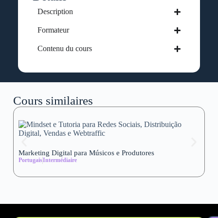
Description
Formateur
Contenu du cours
Cours similaires
Marketing Digital para Músicos e Produtores
Se
Portugais
Intermédiaire
wi
Al