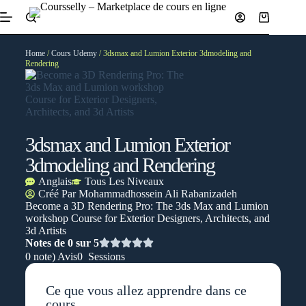
Home
/
Cours Udemy
/ 3dsmax and Lumion Exterior 3dmodeling and
Rendering
3dsmax and Lumion Exterior
3dmodeling and Rendering
Anglais
Tous Les Niveaux
Créé Par
Mohammadhossein Ali Rabanizadeh
Become a 3D Rendering Pro: The 3ds Max and Lumion
workshop Course for Exterior Designers, Architects, and
3d Artists
Notes de 0 sur 5
0 note) Avis
0 Sessions
Ce que vous allez apprendre dans ce
cours