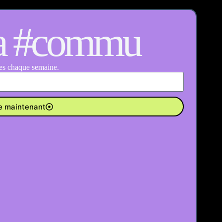
la #commu
hes chaque semaine.
e maintenant